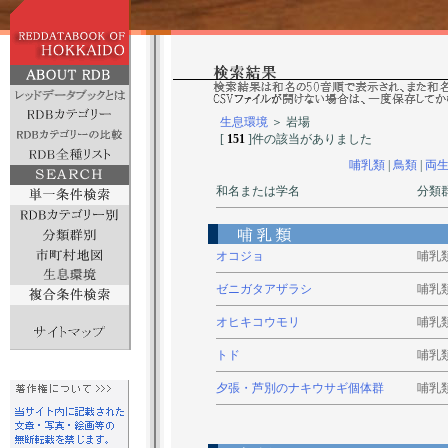
生息環境
＞ 岩場
[
151
]件の該当がありました
哺乳類
|
鳥類
|
両
和名または学名
分類
オコジョ
哺乳
ゼニガタアザラシ
哺乳
オヒキコウモリ
哺乳
トド
哺乳
夕張・芦別のナキウサギ個体群
哺乳