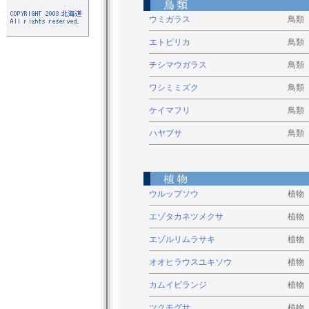
ウミガラス
鳥類
エトピリカ
鳥類
チシマウガラス
鳥類
ワシミミズク
鳥類
ケイマフリ
鳥類
ハヤブサ
鳥類
ウルップソウ
植物
エゾタカネツメクサ
植物
エゾルリムラサキ
植物
オオヒラウスユキソウ
植物
カムイビランジ
植物
ツクモグサ
植物