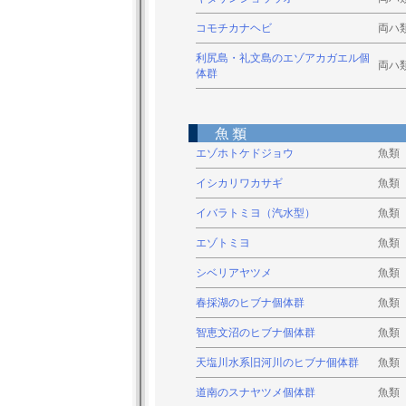
コモチカナヘビ
両ハ
利尻島・礼文島のエゾアカガエル個
両ハ
体群
エゾホトケドジョウ
魚類
イシカリワカサギ
魚類
イバラトミヨ（汽水型）
魚類
エゾトミヨ
魚類
シベリアヤツメ
魚類
春採湖のヒブナ個体群
魚類
智恵文沼のヒブナ個体群
魚類
天塩川水系旧河川のヒブナ個体群
魚類
道南のスナヤツメ個体群
魚類