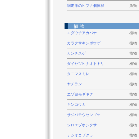
網走湖のヒブナ個体群
魚類
エダウチアカバナ
植物
カラクサキンポウゲ
植物
カンチスゲ
植物
ダイセツヒナオトギリ
植物
タニマスミレ
植物
ヤチラン
植物
エゾヨモギギク
植物
キンコウカ
植物
サジバモウセンゴケ
植物
シロエゾホシクサ
植物
テシオコザクラ
植物