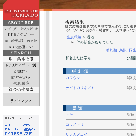
生息環境
＞ 湿地
[
166
]件の該当がありました
哺乳類
|
鳥類
|
両
和名または学名
分類
カワウソ
哺乳
チビトガリネズミ
哺乳
トキ
鳥類
コウノトリ
鳥類
サンカノゴイ
鳥類