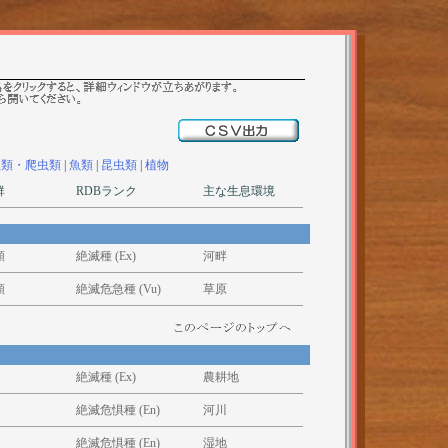
生類・爬虫類
|
魚類
|
昆虫類
|
植物
群
RDBランク
主な生息環境
類
絶滅種 (Ex)
河畔
類
絶滅危急種 (Vu)
草原
絶滅種 (Ex)
農耕地
絶滅危惧種 (En)
河川
絶滅危惧種 (En)
湿地