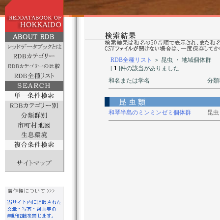
RDB全種リスト
＞ 昆虫 ・ 地域個体群
[
1
]件の該当がありました
和名または学名
分類
和琴半島のミンミンゼミ個体群
昆虫