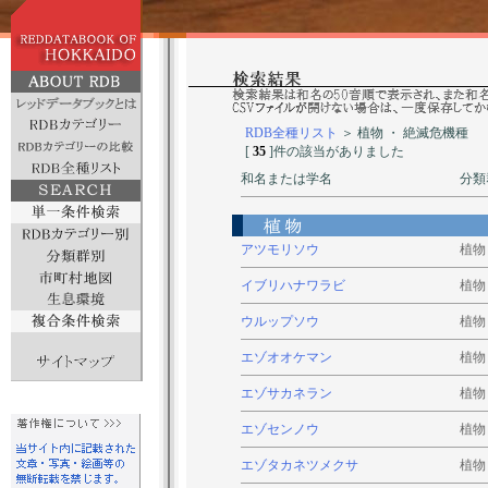
RDB全種リスト
＞ 植物 ・ 絶滅危機種
[
35
]件の該当がありました
和名または学名
分類
アツモリソウ
植物
イブリハナワラビ
植物
ウルップソウ
植物
エゾオオケマン
植物
エゾサカネラン
植物
エゾセンノウ
植物
エゾタカネツメクサ
植物