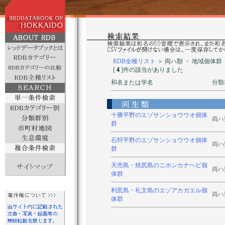
RDB全種リスト
＞ 両ハ類 ・ 地域個体群
[
4
]件の該当がありました
和名または学名
分類
十勝平野のエゾサンショウウオ個体
両ハ
群
石狩平野のエゾサンショウウオ個体
両ハ
群
天売島・焼尻島のニホンカナヘビ個
両ハ
体群
利尻島・礼文島のエゾアカガエル個
両ハ
体群