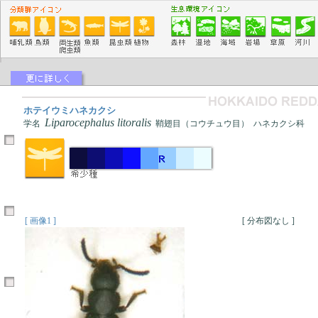
ホテイウミハネカクシ
Liparocephalus litoralis
学名
鞘翅目（コウチュウ目） ハネカクシ科
[ 画像1 ]
[ 分布図なし ]