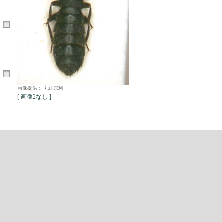
画像提供： 丸山宗利
[ 画像2なし ]