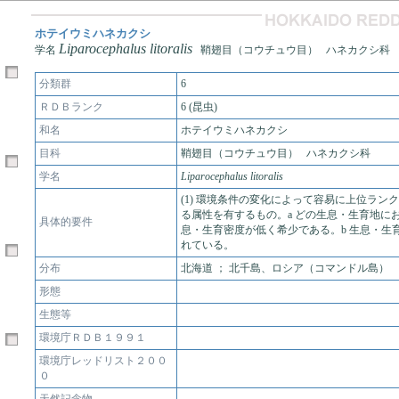
ホテイウミハネカクシ
Liparocephalus litoralis
学名
鞘翅目（コウチュウ目） ハネカクシ科
分類群
6
ＲＤＢランク
6 (昆虫)
和名
ホテイウミハネカクシ
目科
鞘翅目（コウチュウ目） ハネカクシ科
学名
Liparocephalus litoralis
(1) 環境条件の変化によって容易に上位ラン
る属性を有するもの。a どの生息・生育地に
具体的要件
息・生育密度が低く希少である。b 生息・生
れている。
分布
北海道 ； 北千島、ロシア（コマンドル島）
形態
生態等
環境庁ＲＤＢ１９９１
環境庁レッドリスト２００
０