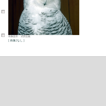
画像提供： 武田忠義
[ 画像2なし ]