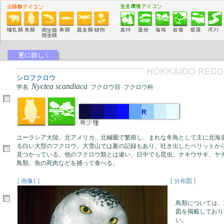
シロフクロウ
Nyctea scandiaca
学名
フクロウ目 フクロウ科
ユーラシア大陸、北アメリカ、北極圏で繁殖し、まれな冬鳥として主に北海
る白い大型のフクロウ。大雪山では夏の記録もあり、吐き出したペリットか
見つかっている。他のフクロウ類とは違い、日中でも昆虫、ナキウサギ、ヤ
鳥類、魚の死肉などを捕って食べる。
[ 画像1 ]
[ 分布図 ]
鳥類については、
図を掲載しており
い。