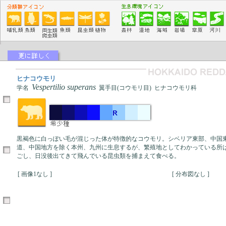
ヒナコウモリ
Vespertilio superans
学名
翼手目(コウモリ目) ヒナコウモリ科
黒褐色に白っぽい毛が混じった体が特徴的なコウモリ。シベリア東部、中国
道、中国地方を除く本州、九州に生息するが、繁殖地としてわかっている所
ごし、日没後出てきて飛んでいる昆虫類を捕まえて食べる。
[ 画像1なし ]
[ 分布図なし ]