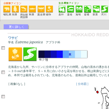
ワサビ
Eutrema japonica
学名
アブラナ科
北海道から九州、サハリンに分布するアブラナの仲間。山地の清水の湧き出
～３０cmの多年草で、５～６月に白い小さな花を咲かせる。根は刺身などに
め、本州では栽培もされている。北海道のものも、道南以外は栽培していた
[ 画像1なし ]
[ 分布図 ]