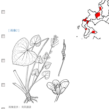
[ 画像2 ]
画像提供： 滝田謙譲