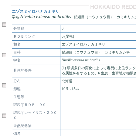
エゾスミイロハナカミキリ
Nivellia extensa umbratilis
学名
鞘翅目（コウチュウ目） カミキリム
分類群
6
ＲＤＢランク
6 (昆虫)
和名
エゾスミイロハナカミキリ
目科
鞘翅目（コウチュウ目） カミキリムシ科
学名
Nivellia extensa umbratilis
(1) 環境条件の変化によって容易に上位ラン
具体的要件
る属性を有するもの。b 生息・生育地が極限
分布
北海道
形態
10.5～15㎜
生態等
環境庁ＲＤＢ１９９１
環境庁レッドリスト２００
０
天然記念物
備考