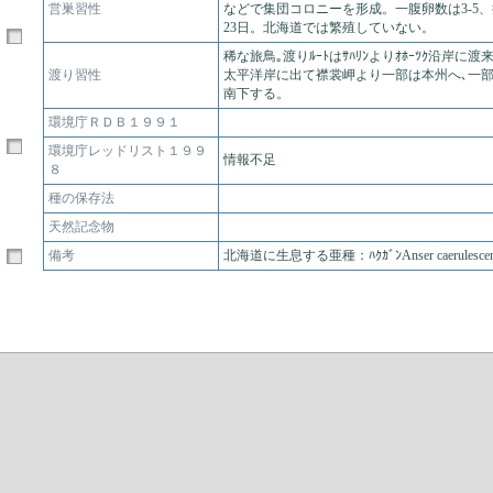
営巣習性
などで集団コロニーを形成。一腹卵数は3-5、抱
23日。北海道では繁殖していない。
稀な旅鳥｡渡りﾙｰﾄはｻﾊﾘﾝよりｵﾎｰﾂｸ沿岸に
渡り習性
太平洋岸に出て襟裳岬より一部は本州へ､一部は
南下する。
環境庁ＲＤＢ１９９１
環境庁レッドリスト１９９
情報不足
８
種の保存法
天然記念物
備考
北海道に生息する亜種：ﾊｸｶﾞﾝAnser caerulescens 