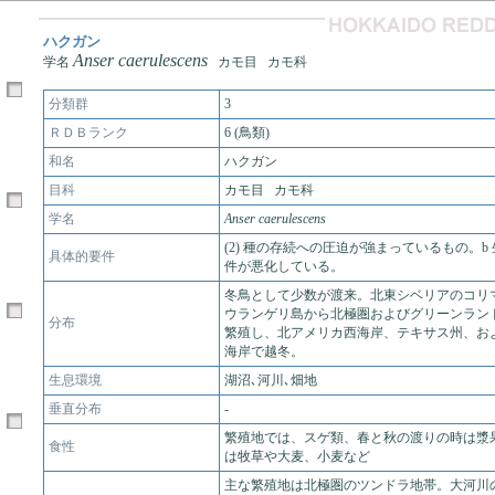
ハクガン
Anser caerulescens
学名
カモ目 カモ科
分類群
3
ＲＤＢランク
6 (鳥類)
和名
ハクガン
目科
カモ目 カモ科
学名
Anser caerulescens
(2) 種の存続への圧迫が強まっているもの。b
具体的要件
件が悪化している。
冬鳥として少数が渡来。北東シベリアのコリ
ウランゲリ島から北極圏およびグリーンラン
分布
繁殖し、北アメリカ西海岸、テキサス州、お
海岸で越冬。
生息環境
湖沼､河川､畑地
垂直分布
-
繁殖地では、スゲ類、春と秋の渡りの時は漿
食性
は牧草や大麦、小麦など
主な繁殖地は北極圏のツンドラ地帯。大河川