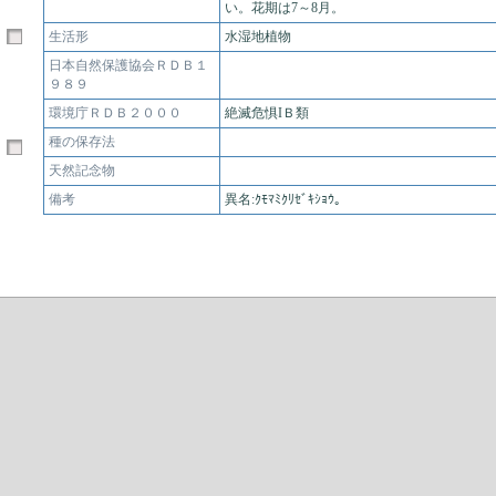
い。花期は7～8月。
生活形
水湿地植物
日本自然保護協会ＲＤＢ１
９８９
環境庁ＲＤＢ２０００
絶滅危惧IＢ類
種の保存法
天然記念物
備考
異名:ｸﾓﾏﾐｸﾘｾﾞｷｼｮｳ。