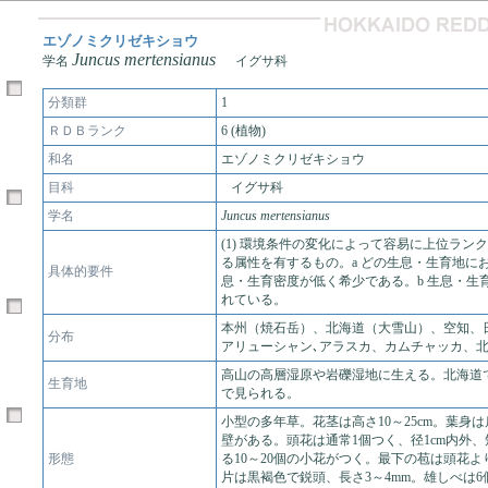
エゾノミクリゼキショウ
Juncus mertensianus
学名
イグサ科
分類群
1
ＲＤＢランク
6 (植物)
和名
エゾノミクリゼキショウ
目科
イグサ科
学名
Juncus mertensianus
(1) 環境条件の変化によって容易に上位ラン
る属性を有するもの。a どの生息・生育地に
具体的要件
息・生育密度が低く希少である。b 生息・生
れている。
本州（焼石岳）、北海道（大雪山）、空知、
分布
アリューシャン､アラスカ、カムチャッカ、
高山の高層湿原や岩礫湿地に生える。北海道
生育地
で見られる。
小型の多年草。花茎は高さ10～25cm。葉身
壁がある。頭花は通常1個つく、径1cm内外
形態
る10～20個の小花がつく。最下の苞は頭花
片は黒褐色で鋭頭、長さ3～4mm。雄しべは