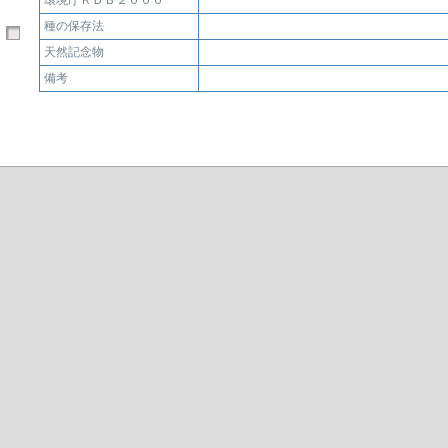
環境庁ＲＤＢ２０００
種の保存法
天然記念物
備考