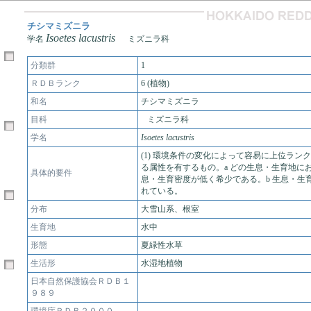
チシマミズニラ
Isoetes lacustris
学名
ミズニラ科
分類群
1
ＲＤＢランク
6 (植物)
和名
チシマミズニラ
目科
ミズニラ科
学名
Isoetes lacustris
(1) 環境条件の変化によって容易に上位ラン
る属性を有するもの。a どの生息・生育地に
具体的要件
息・生育密度が低く希少である。b 生息・生
れている。
分布
大雪山系、根室
生育地
水中
形態
夏緑性水草
生活形
水湿地植物
日本自然保護協会ＲＤＢ１
９８９