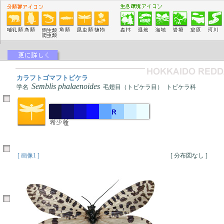
カラフトゴマフトビケラ
Semblis phalaenoides
学名
毛翅目（トビケラ目） トビケラ科
[ 画像1 ]
[ 分布図なし ]