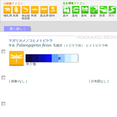
マガリカメノコヒメトビケラ
Palaeagapetus flexus
学名
毛翅目（トビケラ目） ヒメトビケラ科
[ 画像1なし ]
[ 分布図なし ]