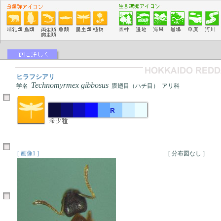
ヒラフシアリ
Technomyrmex gibbosus
学名
膜翅目（ハチ目） アリ科
[ 画像1 ]
[ 分布図なし ]