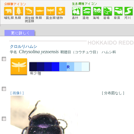
クロルリハムシ
Chrysolina yezoensis
学名
鞘翅目（コウチュウ目） ハムシ科
[ 画像1 ]
[ 分布図なし ]