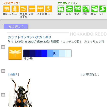
カラフトヨツスジハナカミキリ
Leptura quadrifasciata
学名
鞘翅目（コウチュウ目） カミキリムシ科
[ 画像1 ]
[ 分布図なし ]