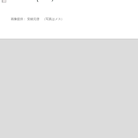
画像提供： 安細元啓 （写真はメス）