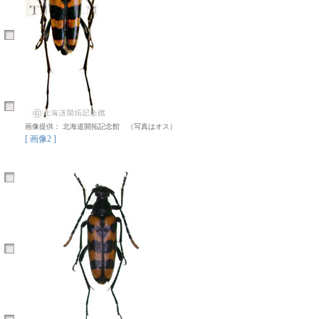
画像提供： 北海道開拓記念館 （写真はオス）
[ 画像2 ]