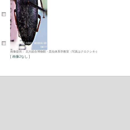
画像提供： 北大総合博物館・昆虫体系学教室（写真はクロクシキ-)
[ 画像2なし ]