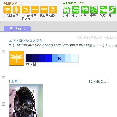
エゾクロクシコメツキ
Melanotus (Melanotus) ocellatopunctatus
学名
鞘翅目（コウチュウ目
[ 画像1 ]
[ 分布図なし ]