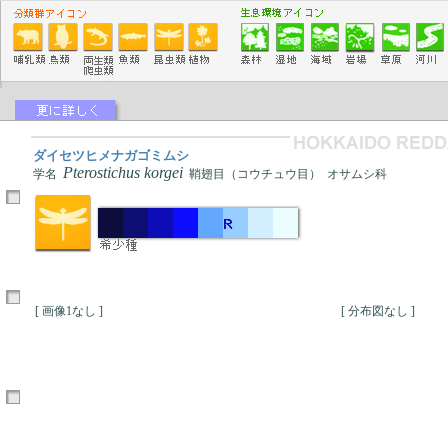
ダイセツヒメナガゴミムシ
Pterostichus korgei
学名
鞘翅目（コウチュウ目） オサムシ科
[ 画像1なし ]
[ 分布図なし ]