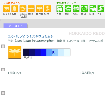
ユウバリメクラミズギワゴミムシ
Caecidium trechomorphum
学名
鞘翅目（コウチュウ目） オサムシ科
[ 画像1なし ]
[ 分布図なし ]