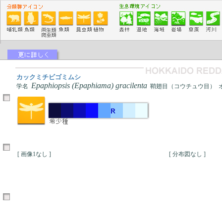
カックミチビゴミムシ
Epaphiopsis (Epaphiama) gracilenta
学名
鞘翅目（コウチュウ目） 
[ 画像1なし ]
[ 分布図なし ]