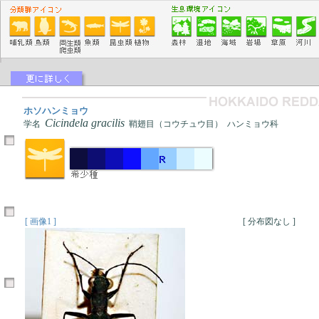
ホソハンミョウ
Cicindela gracilis
学名
鞘翅目（コウチュウ目） ハンミョウ科
[ 画像1 ]
[ 分布図なし ]