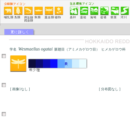
Wesmaelius ogatai
学名
脈翅目（アミメカゲロウ目） ヒメカゲロウ科
[ 画像1なし ]
[ 分布図なし ]