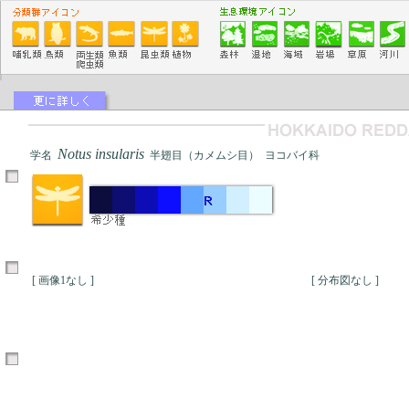
Notus insularis
学名
半翅目（カメムシ目） ヨコバイ科
[ 画像1なし ]
[ 分布図なし ]