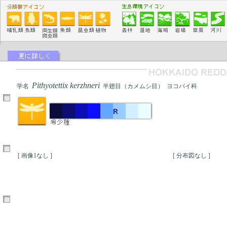
Pithyotettix kerzhneri
学名
半翅目（カメムシ目） ヨコバイ科
[ 画像1なし ]
[ 分布図なし ]