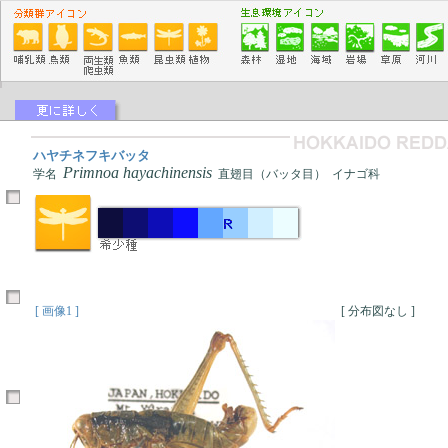
ハヤチネフキバッタ
Primnoa hayachinensis
学名
直翅目（バッタ目） イナゴ科
[ 画像1 ]
[ 分布図なし ]