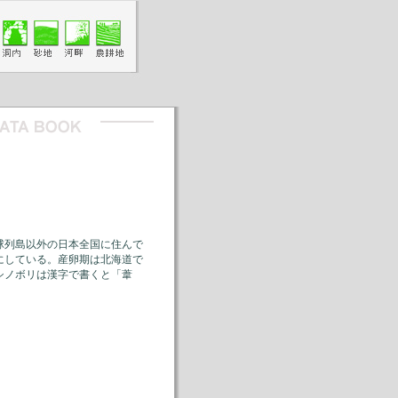
球列島以外の日本全国に住んで
にしている。産卵期は北海道で
シノボリは漢字で書くと「葦