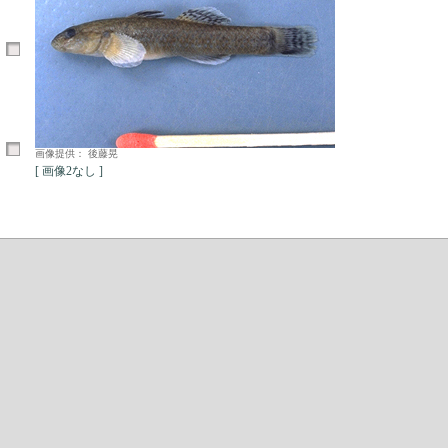
画像提供： 後藤晃
[ 画像2なし ]