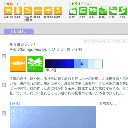
ルリヨシノボリ
Rhinogobius sp. CO
学名
スズキ目 ハゼ科
名前の通り、顔や体にるり色に輝く斑点を持つハゼの仲間。北海道東部と琉
いる。川の流れの速い場所に多く、雑食性で主に藻類や小さな水生昆虫を餌
は5～9月で、雄の作った巣に雌が卵を産み、孵化するまで雄に守られる。ヨ
登」で、ヨシにはい登れるくらい腹びれの吸着力が強いため名づけられた。
[ 画像1 ]
[ 分布図なし ]