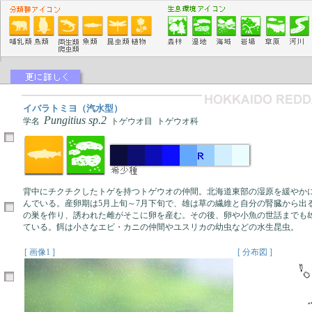
イバラトミヨ（汽水型）
Pungitius sp.2
学名
トゲウオ目 トゲウオ科
背中にチクチクしたトゲを持つトゲウオの仲間。北海道東部の湿原を緩やか
んでいる。産卵期は5月上旬～7月下旬で、雄は草の繊維と自分の腎臓から出
の巣を作り、誘われた雌がそこに卵を産む。その後、卵や小魚の世話までも
ている。餌は小さなエビ・カニの仲間やユスリカの幼虫などの水生昆虫。
[ 画像1 ]
[ 分布図 ]