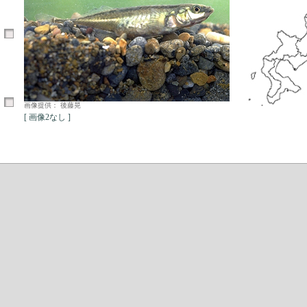
画像提供： 後藤晃
[ 画像2なし ]