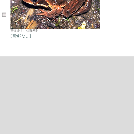
画像提供： 佐藤孝則
[ 画像2なし ]