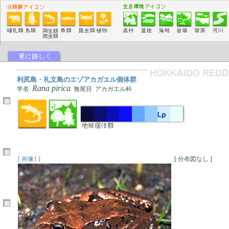
利尻島・礼文島のエゾアカガエル個体群
Rana pirica
学名
無尾目 アカガエル科
[ 画像1 ]
[ 分布図なし ]