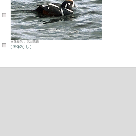
画像提供： 武田忠義
[ 画像2なし ]