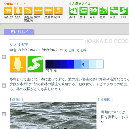
シノリガモ
Histrionicus histrionicus
学名
カモ目 カモ科
冬鳥として主に北日本に渡って来て、波の荒い岩礁の多い海岸や港湾などで
少数が本州北中部の森林の渓流で繁殖する。動物食で、トビケラやその幼虫
る。雄の模様がとても美しいカモ。
[ 画像1 ]
[ 分布図 ]
鳥類については、
図を掲載しており
い。