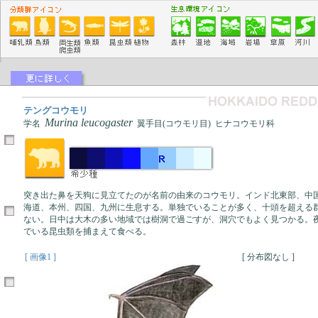
テングコウモリ
Murina leucogaster
学名
翼手目(コウモリ目) ヒナコウモリ科
突き出た鼻を天狗に見立てたのが名前の由来のコウモリ。インド北東部、中
海道、本州、四国、九州に生息する。単独でいることが多く、十頭を超える
ない。日中は大木の多い地域では樹洞で過ごすが、洞穴でもよく見つかる。
でいる昆虫類を捕まえて食べる。
[ 画像1 ]
[ 分布図なし ]