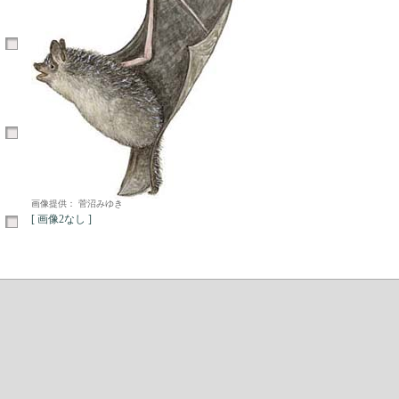
画像提供： 菅沼みゆき
[ 画像2なし ]