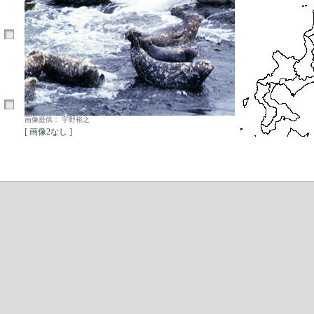
画像提供： 宇野裕之
[ 画像2なし ]