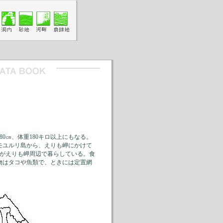
0㎝、体重180キロ以上にもなる。
モユルリ島から、えりも岬にかけて
0頭がえりも岬周辺で暮らしている。食
物はタコや魚類で、ときには定置網