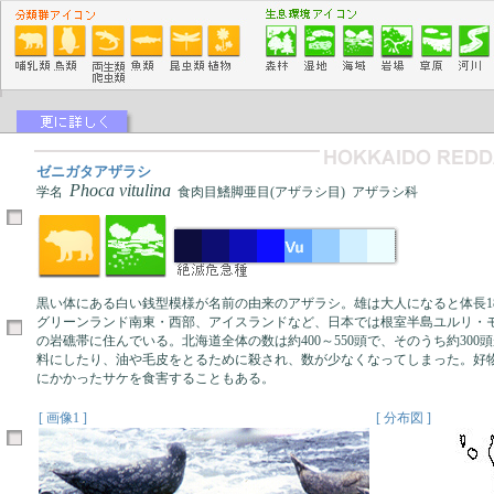
ゼニガタアザラシ
Phoca vitulina
学名
食肉目鰭脚亜目(アザラシ目) アザラシ科
黒い体にある白い銭型模様が名前の由来のアザラシ。雄は大人になると体長18
グリーンランド南東・西部、アイスランドなど、日本では根室半島ユルリ・
の岩礁帯に住んでいる。北海道全体の数は約400～550頭で、そのうち約30
料にしたり、油や毛皮をとるために殺され、数が少なくなってしまった。好
にかかったサケを食害することもある。
[ 画像1 ]
[ 分布図 ]