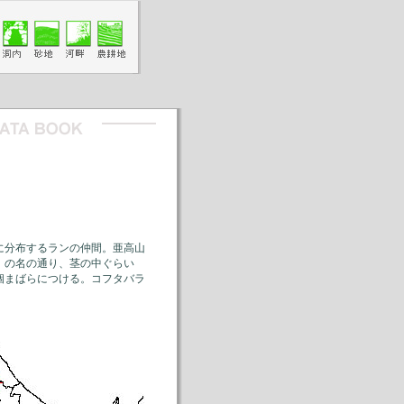
に分布するランの仲間。亜高山
」の名の通り、茎の中ぐらい
個まばらにつける。コフタバラ