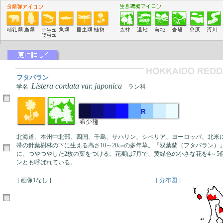
フタバラン
Listera cordata var. japonica
学名
ラン科
北海道、本州中北部、四国、千島、サハリン、シベリア、ヨーロッパ、北米
帯の針葉樹林の下に生える高さ10～20㎝の多年草。「双葉蘭（フタバラン）
に、つやつやした2枚の葉をつける。花期は7月で、黄緑色の小さな花を4～5
ンとも呼ばれている。
[ 画像1なし ]
[ 分布図 ]