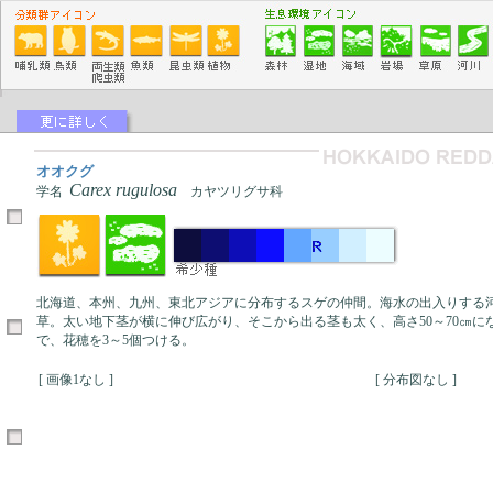
オオクグ
Carex rugulosa
学名
カヤツリグサ科
北海道、本州、九州、東北アジアに分布するスゲの仲間。海水の出入りする
草。太い地下茎が横に伸び広がり、そこから出る茎も太く、高さ50～70㎝に
で、花穂を3～5個つける。
[ 画像1なし ]
[ 分布図なし ]