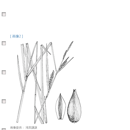
[ 画像2 ]
画像提供： 滝田謙譲