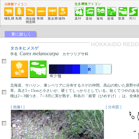
タカネヒメスゲ
Carex melanocarpa
学名
カヤツリグサ科
北海道、サハリン、東シベリアに分布するスゲの仲間。高山の乾いた原野や
草。高さ5～15cmと小さいが、硬くてしっかりとしている。短くてつやのあ
穂は2～3個つき、7～8月に実が熟す。和名の「姫菅（ひめすげ）」は、全
[ 画像1 ]
[ 分布図 ]