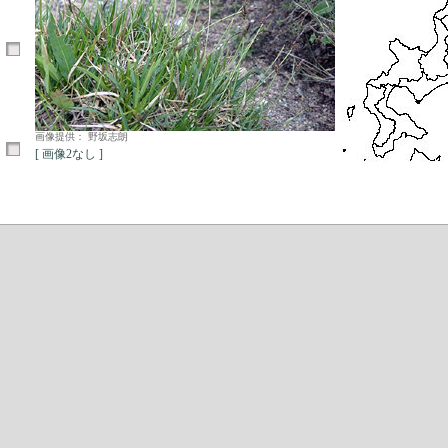
画像提供： 野坂志朗
[ 画像2なし ]