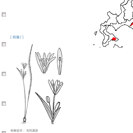
[ 画像2 ]
画像提供： 滝田謙譲