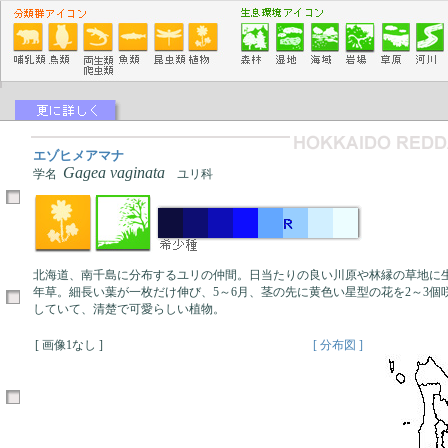
エゾヒメアマナ
Gagea vaginata
学名
ユリ科
北海道、南千島に分布するユリの仲間。日当たりの良い川原や林縁の草地に生え
年草。細長い葉が一枚だけ伸び、5～6月、茎の先に黄色い星型の花を2～3個
していて、清楚で可愛らしい植物。
[ 画像1なし ]
[ 分布図 ]