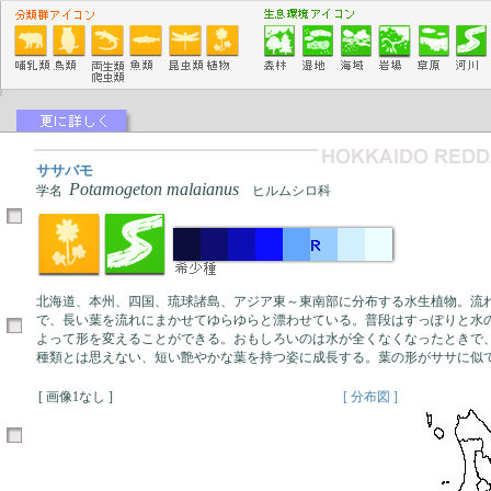
ササバモ
Potamogeton malaianus
学名
ヒルムシロ科
北海道、本州、四国、琉球諸島、アジア東～東南部に分布する水生植物。流
で、長い葉を流れにまかせてゆらゆらと漂わせている。普段はすっぽりと水
よって形を変えることができる。おもしろいのは水が全くなくなったときで
種類とは思えない、短い艶やかな葉を持つ姿に成長する。葉の形がササに似
[ 画像1なし ]
[ 分布図 ]