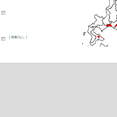
[ 画像2なし ]