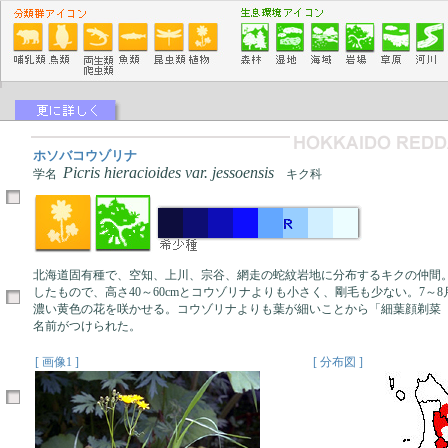
ホソバコウゾリナ
Picris hieracioides var. jessoensis
学名
キク科
北海道固有種で、空知、上川、宗谷、網走の蛇紋岩地に分布するキクの仲間
したもので、高さ40～60cmとコウゾリナよりも小さく、剛毛も少ない。7～
濃い黄色の花を咲かせる。コウゾリナよりも葉が細いことから「細葉顔剃菜
名前がつけられた。
[ 画像1 ]
[ 分布図 ]