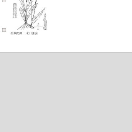
画像提供： 滝田謙譲