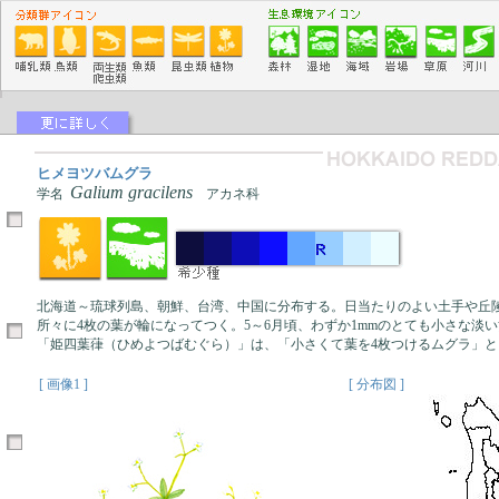
ヒメヨツバムグラ
Galium gracilens
学名
アカネ科
北海道～琉球列島、朝鮮、台湾、中国に分布する。日当たりのよい土手や丘
所々に4枚の葉が輪になってつく。5～6月頃、わずか1mmのとても小さな淡
「姫四葉葎（ひめよつばむぐら）」は、「小さくて葉を4枚つけるムグラ」と
[ 画像1 ]
[ 分布図 ]