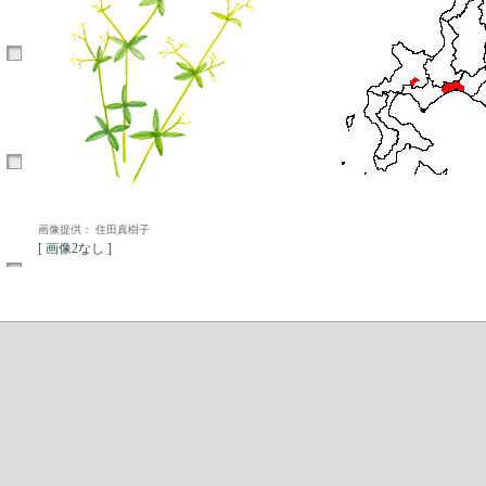
画像提供： 住田真樹子
[ 画像2なし ]