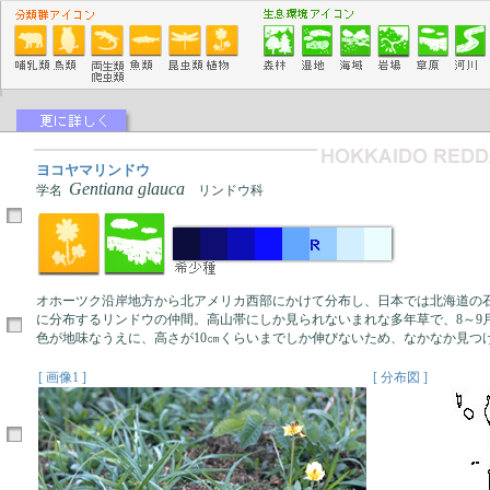
ヨコヤマリンドウ
Gentiana glauca
学名
リンドウ科
オホーツク沿岸地方から北アメリカ西部にかけて分布し、日本では北海道の
に分布するリンドウの仲間。高山帯にしか見られないまれな多年草で、8～9
色が地味なうえに、高さが10㎝くらいまでしか伸びないため、なかなか見つ
[ 画像1 ]
[ 分布図 ]