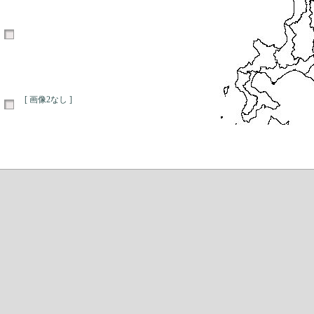
[ 画像2なし ]