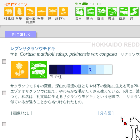
レブンサクラソウモドキ
Cortusa matthioli subsp. pekinensis var. congesta
学名
サクラソウ
サクラソウモドキの変種。深山の渓流のほとりや林下の湿地に生える高さ20～
エゾオオサクラソウに似て、やわらかな毛がたくさん生えている。6月に、
つく。和名は「礼文島に生えるサクラソウモドキ」という意味で、「サクラ
似ているが違うことから名づけられたもの。
[ 画像1なし ]
[ 分布図 ]