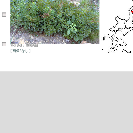
画像提供： 野坂志朗
[ 画像2なし ]