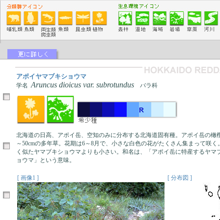
アポイヤマブキショウマ
Aruncus dioicus var. subrotundus
学名
バラ科
北海道の日高、アポイ岳、空知のみに分布する北海道固有種。アポイ岳の橄欖
～50cmの多年草。花期は6～8月で、小さな白色の花がたくさん集まって咲
く似たヤマブキショウマよりも小さい。和名は、「アポイ岳に特産するヤマ
ョウマ」という意味。
[ 画像1 ]
[ 分布図 ]