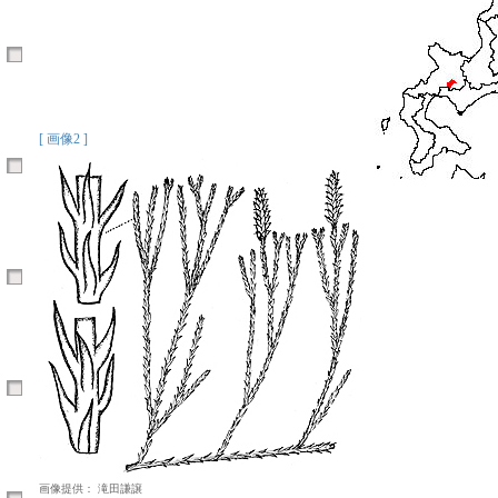
[ 画像2 ]
画像提供： 滝田謙譲