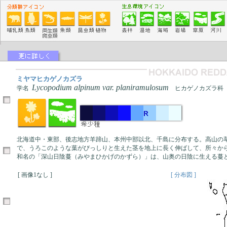
ミヤマヒカゲノカズラ
Lycopodium alpinum var. planiramulosum
学名
ヒカゲノカズラ科
北海道中・東部、後志地方羊蹄山、本州中部以北、千島に分布する。高山の
で、うろこのような葉がびっしりと生えた茎を地上に長く伸ばして、所々か
和名の「深山日陰蔓（みやまひかげのかずら）」は、山奥の日陰に生える蔓
[ 画像1なし ]
[ 分布図 ]