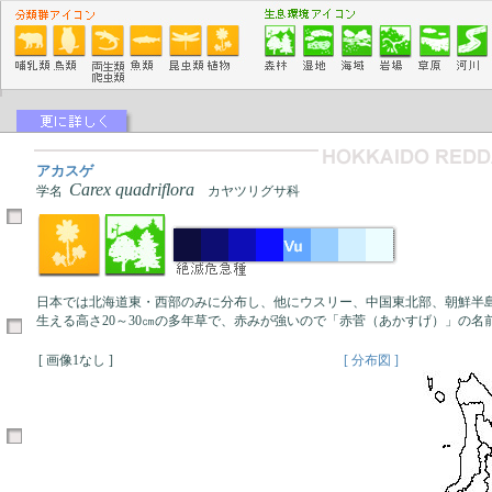
アカスゲ
Carex quadriflora
学名
カヤツリグサ科
日本では北海道東・西部のみに分布し、他にウスリー、中国東北部、朝鮮半
生える高さ20～30㎝の多年草で、赤みが強いので「赤菅（あかすげ）」の名
[ 画像1なし ]
[ 分布図 ]