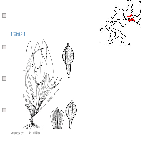
[ 画像2 ]
画像提供： 滝田謙譲