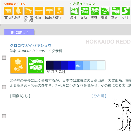
クロコウガイゼキショウ
Juncus triceps
学名
イグサ科
北半球の寒帯に広く分布するが、日本では北海道の日高山系、大雪山系、根
える高さ20～40㎝の多年草。7～8月に小さな花を咲かせ、その後になる実
[ 画像1なし ]
[ 分布図 ]