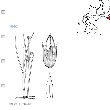
[ 画像2 ]
画像提供： 滝田謙譲