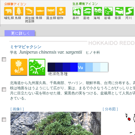
ミヤマビャクシン
Juniperus chinensis var. sargentii
学名
ヒノキ科
北海道から九州屋久島、千島南部、サハリン、朝鮮半島、台湾に分布する。高
枝は地面をはうようにして広がり、葉は、まるで小さなうろこがびっしりと張
月に目立たない花を咲かせた後、紫黒色の実をつける。盆栽用として人気が
きている。
[ 画像1 ]
[ 分布図 ]